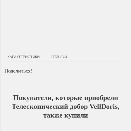
Доставка по Городу
Мы доставим ваш заказ курьером по городу или собственным
транспортом г.Дальнереченск, Лесозаводск, Лучегорск.
ХАРАКТЕРИСТИКИ
ОТЗЫВЫ
Поделиться!
Покупатели, которые приобрели
Телескопический добор VellDoris,
также купили