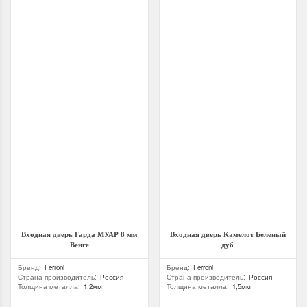
Входная дверь Гарда МУАР 8 мм
Входная дверь Камелот Беленый
Венге
дуб
Бренд
:
Ferroni
Бренд
:
Ferroni
Страна производитель
:
Россия
Страна производитель
:
Россия
Толщина металла
:
1,2мм
Толщина металла
:
1,5мм
Толщина полотна
:
60 мм
Толщина полотна
:
95 мм
Глубина дверного короба
:
90 мм
Глубина дверного короба
:
105 мм