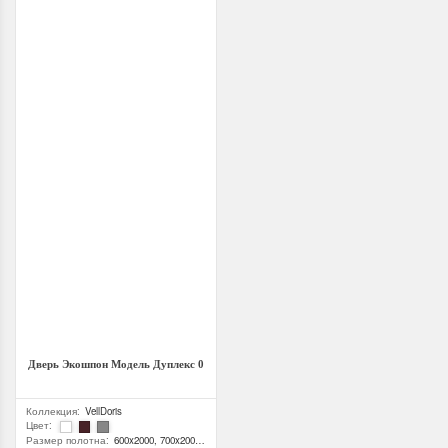
Ширина
:
585.0 (мм)
Ширина
:
585.0 (мм)
Длина
:
2385 (мм)
Длина
:
1185.0 (мм)
Дверь Экошпон Модель Дуплекс 0
Коллекция
:
VellDoris
Цвет
:
Размер полотна
:
600x2000, 700x2000, 800x2000, 900x2000