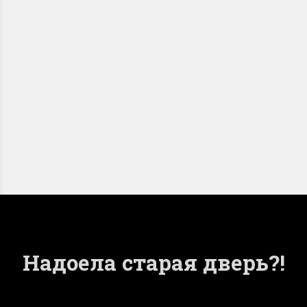
Входные двери
54 товара
Двери с терморазрывом
Двери МЕТАЛЛ-МДФ
Все категории
Надоела старая дверь?!