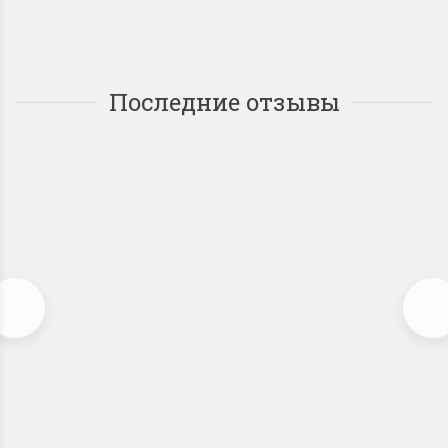
Последние отзывы
Входная дверь «ЦАРСКОЕ ЗЕРКАЛО -
Муар Белый ясень»
Лучшая дверь
Недавно узнал об этом магазине, купил дверь, сразу
договорился об установке. Что порадовало: Быстрая
доставка Хорошая цена и скидка Приятное отношение к
покупателю, всем рекомендую
slim_1988
12 февраля 2021 09:29