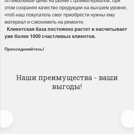
оптимальные цены на рынке стройматериалов, при
этом сохраняя качество продукции на высшем уровне,
чтоб наш покупатель смог приобрести нужны ему
материал и сэкономить на ремонте.
Клиентская база постоянно растет и насчитывает
уже более 1000 счастливых клиентов.
Присоединяйтесь!
Наши преимущества - ваши
выгоды!
Доставка по Городу
Мы доставим ваш заказ курьером по городу или собственным
Оп
транспортом г.Дальнереченск, Лесозаводск, Лучегорск.