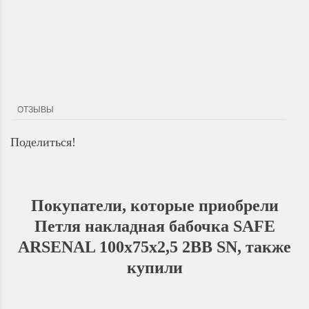
Доставка по Городу
Мы доставим ваш заказ курьером по городу или собственным
транспортом г.Дальнереченск, Лесозаводск, Лучегорск.
ОТЗЫВЫ
Поделиться!
Покупатели, которые приобрели
Петля накладная бабочка SAFE
ARSENAL 100х75х2,5 2BB SN, также
купили