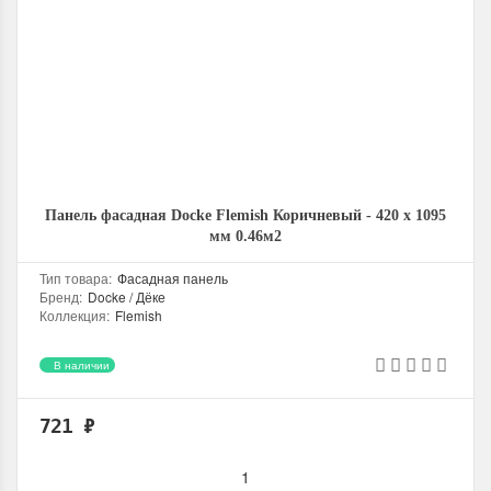
Панель фасадная Docke Flemish Коричневый - 420 х 1095
мм 0.46м2
Тип товара
:
Фасадная панель
Бренд
:
Docke / Дёке
Коллекция
:
Flemish
Цвет
:
Коричневый
Высота профиля, мм
:
17,4
В наличии
Рабочая длина, мм
:
1095
Рабочая ширина, мм
:
420
Рабочая площадь, м2
:
0.46
721
₽
Материал изготовления
:
Полипропилен
Страна производитель
:
Россия