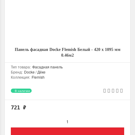
Панель фасадная Docke Flemish Белый - 420 х 1095 мм
0.46м2
Тип товара
:
Фасадная панель
Бренд
:
Docke / Дёке
Коллекция
:
Flemish
Цвет
:
Белый
Высота профиля, мм
:
17,4
В наличии
Рабочая длина, мм
:
1095
Рабочая ширина, мм
:
420
Рабочая площадь, м2
:
0.46
721
₽
Материал изготовления
:
Полипропилен
Страна производитель
:
Россия