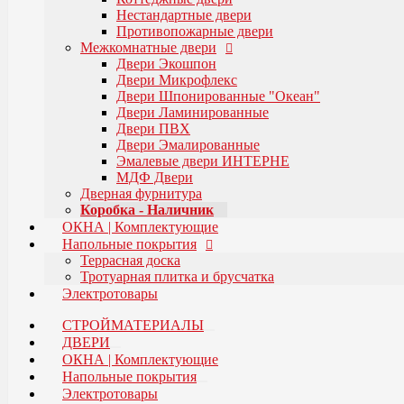
Двери Эмалированные
Нестандартные двери
Эмалевые двери ИНТЕРНЕ
Противопожарные двери
МДФ Двери
Межкомнатные двери
Дверная фурнитура
Двери Экошпон
Коробка - Наличник
Двери Микрофлекс
ОКНА | Комплектующие
Двери Шпонированные "Океан"
Напольные покрытия
Двери Ламинированные
Террасная доска
Двери ПВХ
Тротуарная плитка и брусчатка
Двери Эмалированные
Эмалевые двери ИНТЕРНЕ
Электротовары
МДФ Двери
Дверная фурнитура
Коробка - Наличник
ОКНА | Комплектующие
Напольные покрытия
Террасная доска
Тротуарная плитка и брусчатка
Электротовары
СТРОЙМАТЕРИАЛЫ
ДВЕРИ
ОКНА | Комплектующие
Напольные покрытия
Электротовары