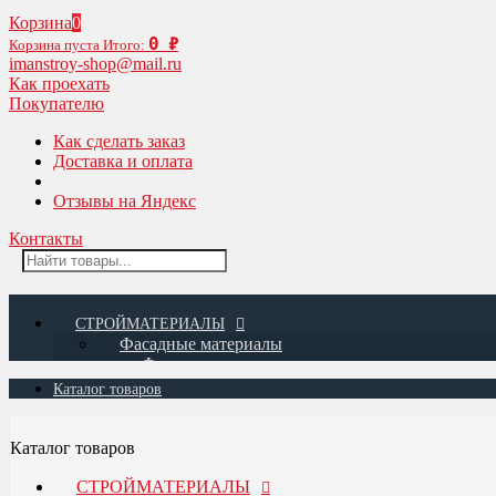
Корзина
0
0
₽
Корзина пуста
Итого:
imanstroy-shop@mail.ru
Как проехать
Покупателю
Как сделать заказ
Доставка и оплата
Отзывы на Яндекс
Контакты
СТРОЙМАТЕРИАЛЫ
Фасадные материалы
Фасадные панели
Docke / Дёке
Каталог товаров
Коллекция SLATE
Коллекция STERN
Коллекция STEIN
Каталог товаров
Коллекция BURG
Коллекция FELS
СТРОЙМАТЕРИАЛЫ