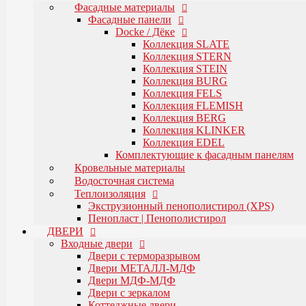
Коллекция FLEMISH
Фасадные материалы
Коллекция BERG
Фасадные панели
Коллекция KLINKER
Docke / Дёке
Коллекция EDEL
Коллекция SLATE
Комплектующие к фасадным панелям
Коллекция STERN
Кровельные материалы
Коллекция STEIN
Водосточная система
Коллекция BURG
Теплоизоляция
Коллекция FELS
Экструзионный пенополистирол (XPS)
Коллекция FLEMISH
Пенопласт | Пенополистирол
Коллекция BERG
Коллекция KLINKER
ДВЕРИ
Входные двери
Коллекция EDEL
Двери с терморазрывом
Комплектующие к фасадным панелям
Двери МЕТАЛЛ-МДФ
Кровельные материалы
Двери МДФ-МДФ
Водосточная система
Двери с зеркалом
Теплоизоляция
Коттеджные двери
Экструзионный пенополистирол (XPS)
Нестандартные двери
Пенопласт | Пенополистирол
Противопожарные двери
ДВЕРИ
Межкомнатные двери
Входные двери
Двери Экошпон
Двери с терморазрывом
Двери Микрофлекс
Двери МЕТАЛЛ-МДФ
Двери Шпонированные "Океан"
Двери МДФ-МДФ
Двери Ламинированные
Двери с зеркалом
Двери ПВХ
Коттеджные двери