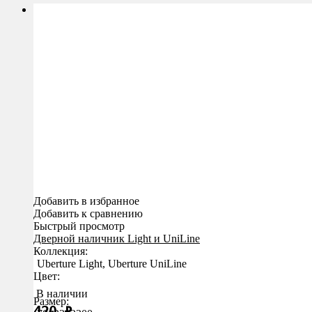
Добавить в избранное
Добавить к сравнению
Быстрый просмотр
Дверной наличник Light и UniLine
Коллекция
:
Uberture Light, Uberture UniLine
Цвет
:
В наличии
Размер
:
420
₽