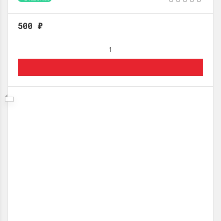
Назначение
:
Подвал, Стена, Пол
Место использования
:
Внутренний / Наружный
500
₽
Группа материала по горючести
:
Г4
Количество литов в упаковке, шт
:
8
Толщина
:
50.0 (мм)
Ширина
:
585.0 (мм)
Длина
:
2385 (мм)