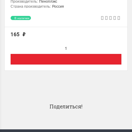
Производитель
:
Пеноплэкс
Страна производитель
:
Россия
Плотность
:
22.0 (кг/м3)
Теплопроводность
:
0.035 (Вт/мК)
В наличии
Назначение
:
Подвал, Стена, Пол
Место использования
:
Внутренний / Наружный
165
₽
Группа материала по горючести
:
Г4
Количество литов в упаковке, шт
:
9
Толщина
:
40.0 (мм)
Ширина
:
585.0 (мм)
Длина
:
1185.0 (мм)
Поделиться!