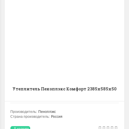
Утеплитель Пеноплэкс Комфорт 2385х585х50
Производитель
:
Пеноплэкс
Страна производитель
:
Россия
Плотность
:
22.0 (кг/м3)
Теплопроводность
:
0.035 (Вт/мК)
В наличии