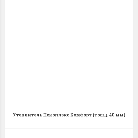
Длина
:
1185.0 (мм)
Утеплитель Пеноплэкс Комфорт (толщ. 40 мм)