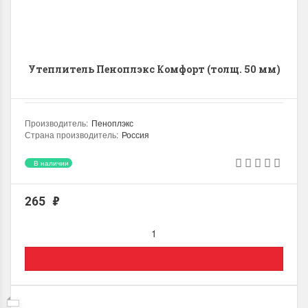
Утеплитель Пеноплэкс Комфорт (толщ. 50 мм)
Производитель
:
Пеноплэкс
Страна производитель
:
Россия
Плотность
:
22.0 (кг/м3)
Теплопроводность
:
0.035 (Вт/мК)
В наличии
Назначение
:
Подвал, Стена, Пол
Место использования
:
Внутренний / Наружный
265
₽
Группа материала по горючести
:
Г4
Количество литов в упаковке, шт
:
7
Толщина
:
50.0 (мм)
Ширина
:
585.0 (мм)
Длина
:
1185.0 (мм)