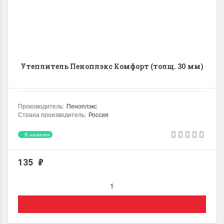
Утеплитель Пеноплэкс Комфорт (толщ. 30 мм)
Производитель
:
Пеноплэкс
Страна производитель
:
Россия
Плотность
:
22.0 (кг/м3)
Теплопроводность
:
0.035 (Вт/мК)
В наличии
Назначение
:
Подвал, Стена, Пол
Место использования
:
Внутренний / Наружный
135
₽
Группа материала по горючести
:
Г4
Количество литов в упаковке, шт
:
13
Толщина
:
30.0 (мм)
Ширина
:
585.0 (мм)