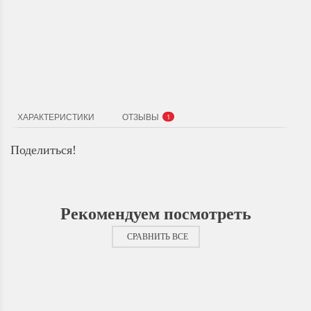
Доставка по Городу
Мы доставим ваш заказ курьером по городу или собственным
транспортом г.Дальнереченск, Лесозаводск, Лучегорск.
ХАРАКТЕРИСТИКИ
ОТЗЫВЫ
1
Поделиться!
Рекомендуем посмотреть
СРАВНИТЬ ВСЕ