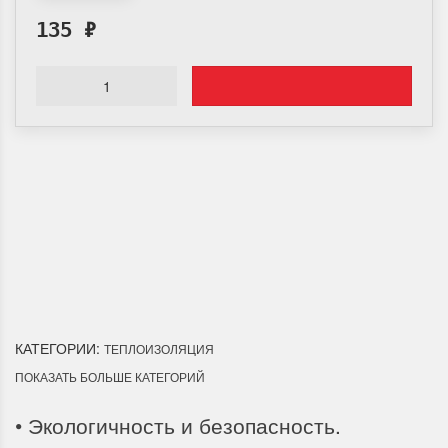
135
₽
Доставка по Городу
Мы доставим ваш заказ курьером по городу или собственным
транспортом г.Дальнереченск, Лесозаводск, Лучегорск.
КАТЕГОРИИ:
ТЕПЛОИЗОЛЯЦИЯ
ПОКАЗАТЬ БОЛЬШЕ КАТЕГОРИЙ
• Экологичность и безопасность.