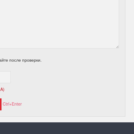
айте после проверки.
HA)
Ctrl+Enter