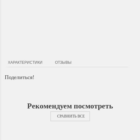
Доставка по Городу
Мы доставим ваш заказ курьером по городу или собственным
транспортом г.Дальнереченск, Лесозаводск, Лучегорск.
ХАРАКТЕРИСТИКИ
ОТЗЫВЫ
Поделиться!
Рекомендуем посмотреть
СРАВНИТЬ ВСЕ