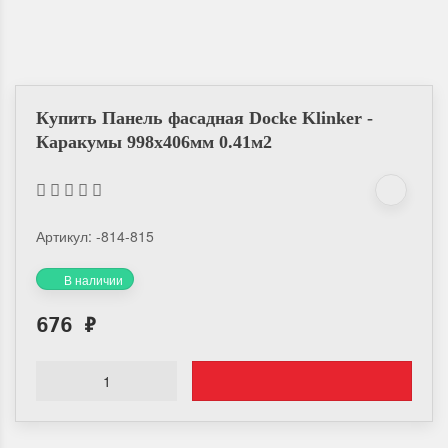
Купить Панель фасадная Docke Klinker -
Каракумы 998х406мм 0.41м2
Артикул:
-814-815
В наличии
676
₽