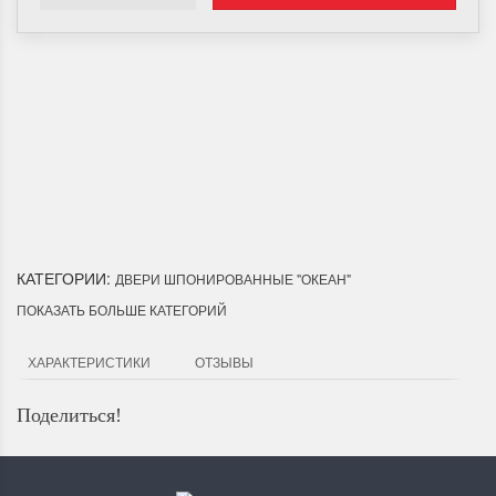
Доставка по Городу
Мы доставим ваш заказ курьером по городу или собственным
транспортом г.Дальнереченск, Лесозаводск, Лучегорск.
КАТЕГОРИИ:
ДВЕРИ ШПОНИРОВАННЫЕ "ОКЕАН"
ПОКАЗАТЬ БОЛЬШЕ КАТЕГОРИЙ
ХАРАКТЕРИСТИКИ
ОТЗЫВЫ
Поделиться!