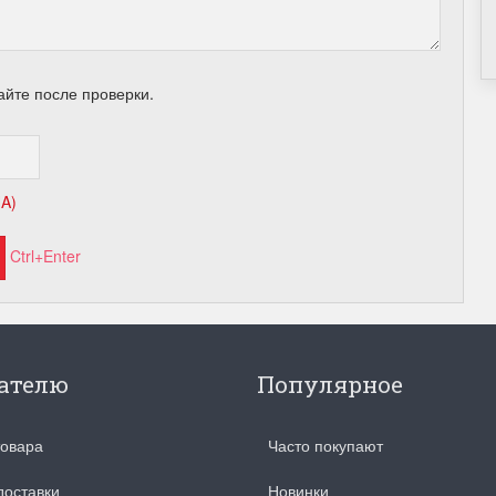
айте после проверки.
HA)
Ctrl+Enter
ателю
Популярное
товара
Часто покупают
доставки
Новинки