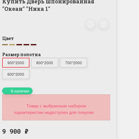
Купить Дверь шпонированная
"Океан" "Ника 1"
Цвет
Размер полотна
900*2000
800*2000
700*2000
600*2000
В наличии
Товар с выбранным набором
характеристик недоступен для покупки
9 900
₽