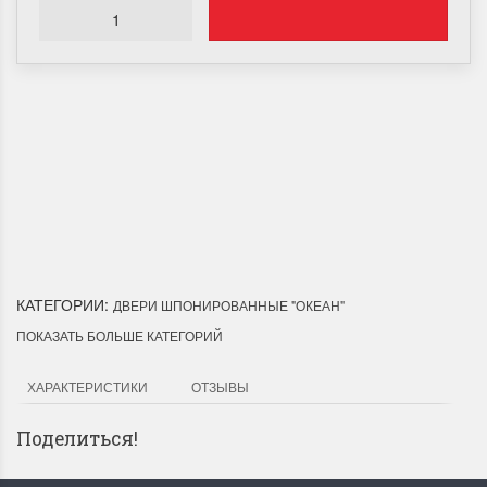
Доставка по Городу
Мы доставим ваш заказ курьером по городу или собственным
транспортом г.Дальнереченск, Лесозаводск, Лучегорск.
КАТЕГОРИИ:
ДВЕРИ ШПОНИРОВАННЫЕ "ОКЕАН"
ПОКАЗАТЬ БОЛЬШЕ КАТЕГОРИЙ
ХАРАКТЕРИСТИКИ
ОТЗЫВЫ
Поделиться!