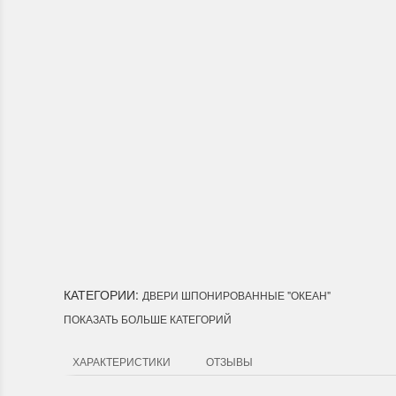
Доставка по Город
Мы доставим ваш заказ курьер
Лесозаводск, Лучегорск.
КАТЕГОРИИ:
ДВЕРИ ШПОНИРОВАННЫЕ "ОКЕАН"
ПОКАЗАТЬ БОЛЬШЕ КАТЕГОРИЙ
ХАРАКТЕРИСТИКИ
ОТЗЫВЫ