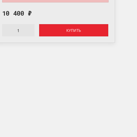
10 400
₽
КУПИТЬ
Оплата онлайн
Оплатите заказ банковской картой, наличными в