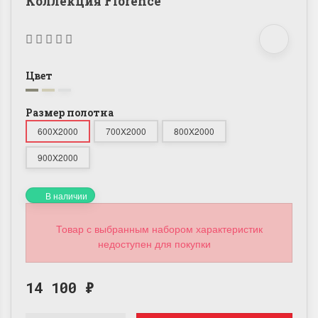
Коллекция Florence
Цвет
Размер полотна
600X2000
700X2000
800X2000
900X2000
В наличии
Товар с выбранным набором характеристик
недоступен для покупки
14 100
₽