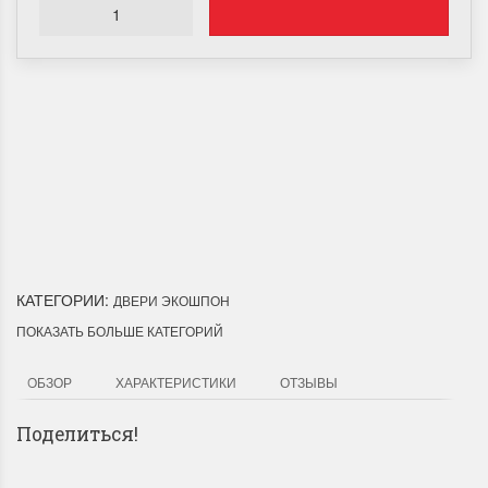
Доставка по Городу
Мы доставим ваш заказ курьером по городу или собственным
транспортом г.Дальнереченск, Лесозаводск, Лучегорск.
КАТЕГОРИИ:
ДВЕРИ ЭКОШПОН
ПОКАЗАТЬ БОЛЬШЕ КАТЕГОРИЙ
ОБЗОР
ХАРАКТЕРИСТИКИ
ОТЗЫВЫ
Поделиться!