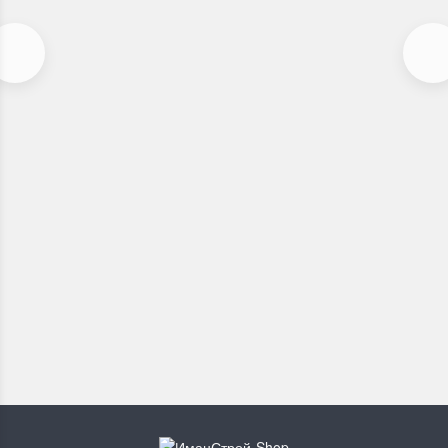
Карниз для дверей Versailles и Palermo
В наличии
900
₽