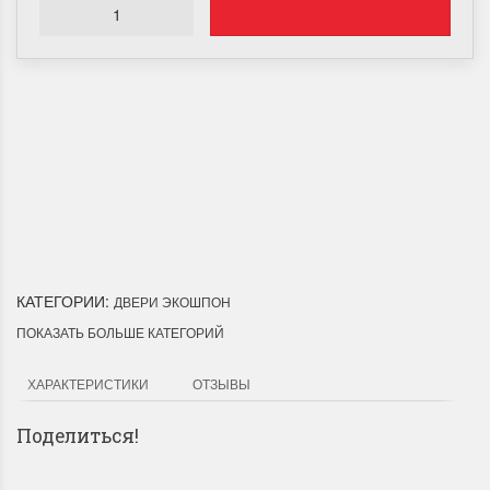
Доставка по Городу
Мы доставим ваш заказ курьером по городу или собственным
транспортом г.Дальнереченск, Лесозаводск, Лучегорск.
КАТЕГОРИИ:
ДВЕРИ ЭКОШПОН
ПОКАЗАТЬ БОЛЬШЕ КАТЕГОРИЙ
ХАРАКТЕРИСТИКИ
ОТЗЫВЫ
Поделиться!