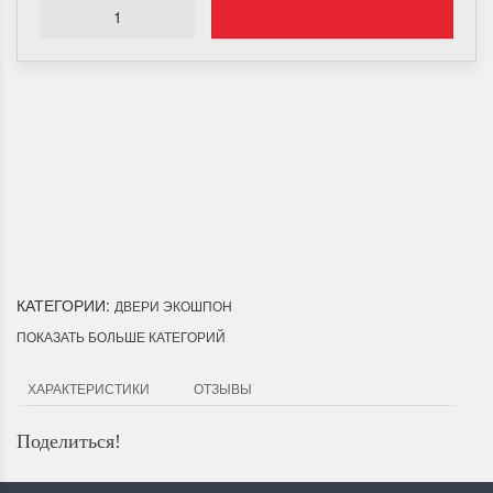
Доставка по Городу
Мы доставим ваш заказ курьером по городу или собственным
транспортом г.Дальнереченск, Лесозаводск, Лучегорск.
КАТЕГОРИИ:
ДВЕРИ ЭКОШПОН
ПОКАЗАТЬ БОЛЬШЕ КАТЕГОРИЙ
ХАРАКТЕРИСТИКИ
ОТЗЫВЫ
Поделиться!