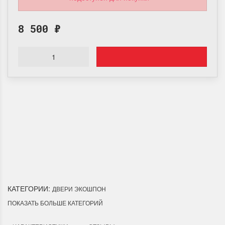
8 500
₽
Доставка по Городу
Мы доставим ваш заказ курьером по городу или собственным
транспортом г.Дальнереченск, Лесозаводск, Лучегорск.
КАТЕГОРИИ:
ДВЕРИ ЭКОШПОН
ПОКАЗАТЬ БОЛЬШЕ КАТЕГОРИЙ