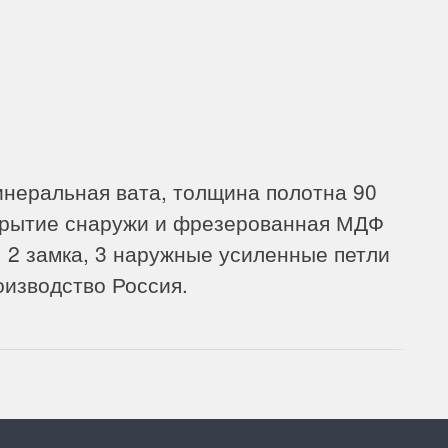
ом по городу или собственным транспортом г.Дальнереченск,
инеральная вата, толщина полотна 90
крытие снаружи и фрезерованная МДФ
, 2 замка, 3 наружные усиленные петли
изводство Россия.