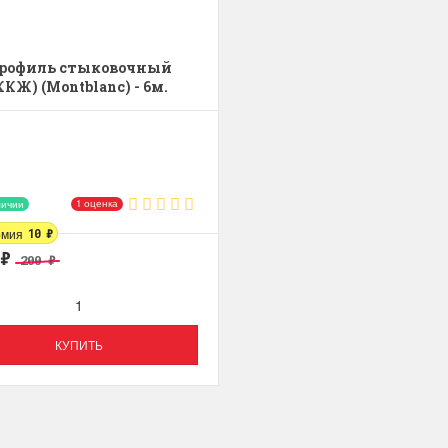
рофиль стыковочный
ККЖ) (Montblanc) - 6м.
1 оценка
личии
омия
10
₽
₽
200
₽
КУПИТЬ