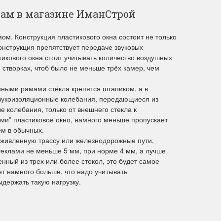
ам в магазине ИманСтрой
м. Конструкция пластикового окна состоит не только
онструкция препятствует передаче звуковых
кового окна стоит учитывать количество воздушных
 створках, чтоб было не меньше трёх камер, чем
нными рамами стёкла крепятся штапиком, а в
 звукоизоляционные колебания, передающиеся из
е колебания, только от внешнего стекла к
ми” пластиковое окно, намного меньше пропускает
ем в обычных.
 оживленную трассу или железнодорожные пути,
теклами не меньше 5 мм, при норме 4 мм, а лучше
енный из трех или более стекол, это будет самое
т намного больше, что надо учитывать
держать такую нагрузку.