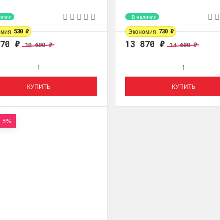
личии
В наличии
омия
Экономия
530
₽
730
₽
070
₽
13 870
₽
10 600
₽
14 600
₽
КУПИТЬ
КУПИТЬ
5%