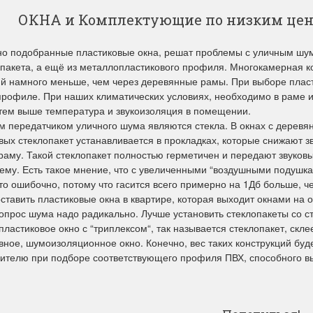
ОКНА и Комплектующие по низким цен
о подобранные пластиковые окна, решат проблемы с уличным шумо
опакета, а ещё из металлопластикового профиля. Многокамерная к
й намного меньше, чем через деревянные рамы. При выборе пласти
профиле. При наших климатических условиях, необходимо в раме и
тем выше температура и звукоизоляция в помещении.
 передатчиком уличного шума являются стекла. В окнах с деревя
вых стеклопакет устанавливается в прокладках, которые снижают
 раму. Такой стеклопакет полностью герметичен и передают звуковы
ему. Есть такое мнение, что с увеличенными “воздушными подушка
Это ошибочно, потому что гасится всего примерно на 1Дб больше, ч
ставить пластиковые окна в квартире, которая выходит окнами на
опрос шума надо радикально. Лучше установить стеклопакеты со с
 пластиковое окно с “триплексом“, так называется стеклопакет, скле
ное, шумоизоляционное окно. Конечно, вес таких конструкций буде
ителю при подборе соответствующего профиля ПВХ, способного вы