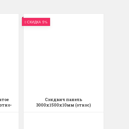
СКИДКА
5%
атое
Сэндвич панель
отно-
3000х1500х10мм (откос)