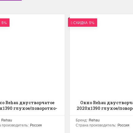
5%
СКИДКА
5%
но Rehau двустворчатое
Окно Rehau двустворч
х1390 глухое/поворотно-
2020х1390 глухое/повор
откидное правое
откидное правое
двухкамерное
двухкамерное
Rehau
Бренд
:
Rehau
 производитель
:
Россия
Страна производитель
:
Россия