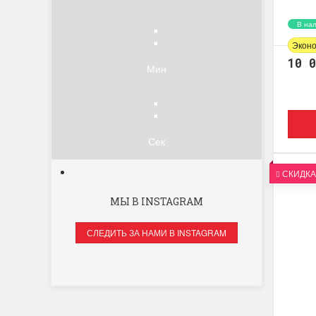
:
В на
Экон
10 
Мин
:
Сек
СКИДКА
МЫ В INSTAGRAM
СЛЕДИТЬ ЗА НАМИ В INSTAGRAM