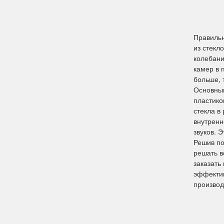
Правильн
из стекл
колебани
камер в 
больше, 
Основным
пластико
стекла в
внутренн
звуков. 
Решив по
решать в
заказать
эффектив
производ